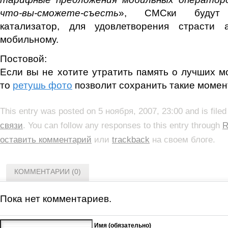
что-вы-сможете-съесть
», СМСки будут д
катализатор, для удовлетворения страсти 
мобильному.
Постовой:
Если вы не хотите утратить память о лучших м
то
ретушь фото
позволит сохранить такие моме
This entry was posted on 5 ноября, 2007, 23:00 and is file
связи
. You can follow any responses to this entry through
R
оставить комментарий
или
trackback
на своем блоге.
КОММЕНТАРИИ (0)
Пока нет комментариев.
Имя (обязательно)